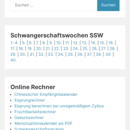
Suchen
nach:
Schwangerschaftswochen SSW
1.-4.
|
5.
|
6.
|
7.
|
8.
|
9.
|
10.
|
11.
|
12.
|
13.
|
14.
|
15.
|
16.
|
17.
|
18.
|
19.
|
20.
|
21.
|
22.
|
23.
|
24.
|
25.
|
26.
|
27.
|
28.
|
29.
|
30.
|
31.
|
32.
|
33.
|
34.
|
35.
|
36.
|
37.
|
38.
|
39.
|
40.
Online Rechner
Chinesischer Empfängniskalender
Eisprungrechner
Eisprung berechnen bei unregelmäßigem Zyklus
Fruchtbarkeitsrechner
Geburtsrechner
Menstruationskalender als PDF
Schwangerschaftsrechner