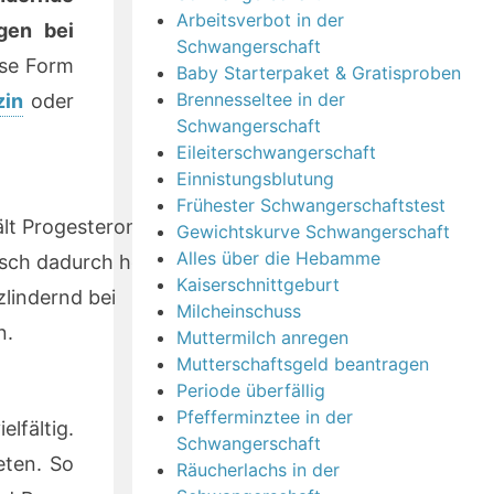
Arbeitsverbot in der
gen bei
Schwangerschaft
ese Form
Baby Starterpaket & Gratisproben
Brennesseltee in der
zin
oder
Schwangerschaft
Eileiterschwangerschaft
Einnistungsblutung
Frühester Schwangerschaftstest
ält Progesteron,
Gewichtskurve Schwangerschaft
Alles über die Hebamme
sch dadurch helfen
Kaiserschnittgeburt
lindernd bei
Milcheinschuss
n.
Muttermilch anregen
Mutterschaftsgeld beantragen
Periode überfällig
Pfefferminztee in der
fältig.
Schwangerschaft
eten. So
Räucherlachs in der