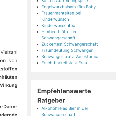
Kosten Abtreibungspille
Engelwurzbalsam fürs Baby
Frauenmanteltee bei
Kinderwunsch
Kinderwunschtee
Himbeerblättertee
Schwangerschaft
Zuckertest Schwangerschaft
Traumdeutung Schwanger
Vielzahl
Schwanger trotz Vasektomie
nen
von
Fruchtbarkeitstest Frau
tstoffen
mhäuten
Wirkung
Empfehlenswerte
Ratgeber
n-Darm-
Alkoholfreies Bier in der
Schwangerschaft
ndernde