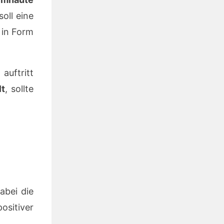
oll eine
 in Form
auftritt
lt
, sollte
abei die
ositiver
.