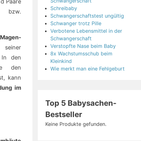
Schwangerschaft
nd Paare
Schreibaby
bzw.
Schwangerschaftstest ungültig
Schwanger trotz Pille
Verbotene Lebensmittel in der
 Magen-
Schwangerschaft
Verstopfte Nase beim Baby
seiner
8x Wachstumsschub beim
 In den
Kleinkind
ee den
Wie merkt man eine Fehlgeburt
t, kann
dung im
Top 5 Babysachen-
Bestseller
Keine Produkte gefunden.
imhäute