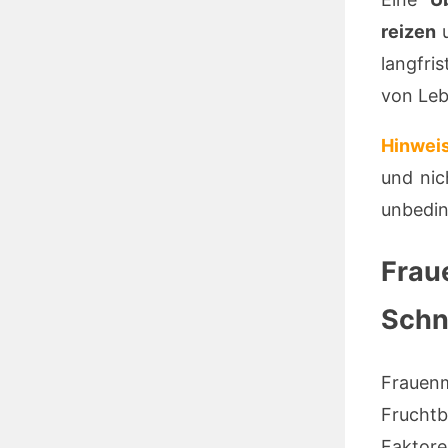
reizen
langfri
von Leb
Hinweis
und nic
unbedin
Frau
Schn
Frauenm
Fruchtb
Faktore