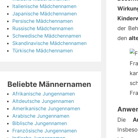
Italienische Mädchennamen
Wirkun
Japanische Mädchennamen
Kinder
Persische Mädchennamen
der Beh
Russische Mädchennamen
Schwedische Mädchennamen
den
alt
Skandinavische Mädchennamen
Türkische Mädchennamen
Fra
ka
sch
Beliebte Männernamen
Fr
Afrikanische Jungennamen
Altdeutsche Jungennamen
Anwen
Amerikanische Jungennamen
Arabische Jungennamen
Die
A
Biblische Jungennamen
Insbeso
Französische Jungennamen