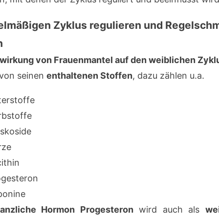
elmäßigen Zyklus regulieren und Regelsch
n
wirkung von Frauenmantel auf den weiblichen Zykl
von seinen
enthaltenen Stoffen
, dazu zählen u.a.
terstoffe
rbstoffe
yskoside
rze
ithin
ogesteron
ponine
lanzliche Hormon Progesteron
wird auch als
we