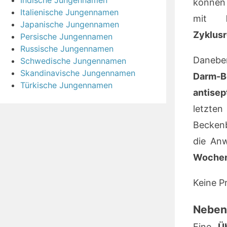
Indische Jungennamen
könne
Italienische Jungennamen
mit
Japanische Jungennamen
Zyklusr
Persische Jungennamen
Russische Jungennamen
Danebe
Schwedische Jungennamen
Skandinavische Jungennamen
Darm-B
Türkische Jungennamen
antise
letzt
Becken
die An
Wochen
Keine P
Neben
Eine
Ü