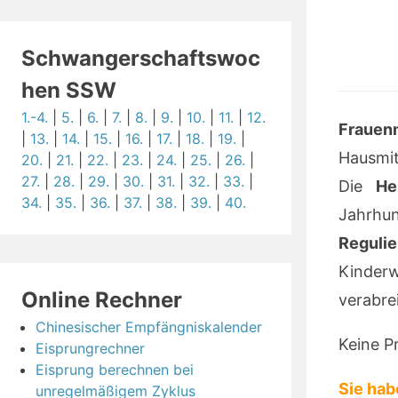
Schwangerschaftswoc
hen SSW
1.-4.
|
5.
|
6.
|
7.
|
8.
|
9.
|
10.
|
11.
|
12.
Frauen
|
13.
|
14.
|
15.
|
16.
|
17.
|
18.
|
19.
|
Hausmit
20.
|
21.
|
22.
|
23.
|
24.
|
25.
|
26.
|
27.
|
28.
|
29.
|
30.
|
31.
|
32.
|
33.
|
Die
He
34.
|
35.
|
36.
|
37.
|
38.
|
39.
|
40.
Jahrhu
Reguli
Kinderw
Online Rechner
verabre
Chinesischer Empfängniskalender
Keine P
Eisprungrechner
Eisprung berechnen bei
Sie hab
unregelmäßigem Zyklus