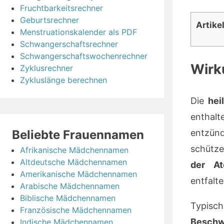
Fruchtbarkeitsrechner
Geburtsrechner
Artike
Menstruationskalender als PDF
Schwangerschaftsrechner
Schwangerschaftswochenrechner
Wirk
Zyklusrechner
Zykluslänge berechnen
Die
hei
enthal
entzün
Beliebte Frauennamen
schütz
Afrikanische Mädchennamen
Altdeutsche Mädchennamen
der A
Amerikanische Mädchennamen
entfalte
Arabische Mädchennamen
Biblische Mädchennamen
Typisc
Französische Mädchennamen
Beschw
Indische Mädchennamen