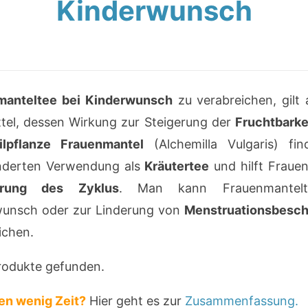
Kinderwunsch
manteltee bei Kinderwunsch
zu verabreichen, gilt a
tel, dessen Wirkung zur Steigerung der
Fruchtbarke
ilpflanze Frauenmantel
(Alchemilla Vulgaris) fin
nderten Verwendung als
Kräutertee
und hilft Frauen
erung des Zyklus
. Man kann Frauenmantelt
unsch oder zur Linderung von
Menstruationsbesc
ichen.
rodukte gefunden.
en wenig Zeit?
Hier geht es zur
Zusammenfassung.