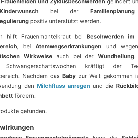
n
Frauenleiden und Zyklusbeschwerden
gelindert u
Kinderwunsch
bei der
Familienplanung
egulierung
positiv unterstützt werden.
n hilft Frauenmantelkraut bei
Beschwerden im
ereich
, bei
Atemwegserkrankungen
und wegen 
ptischen Wirkweise
auch bei der
Wundheilung
.
en Schwangerschaftswochen kräftigt der T
bereich. Nachdem das
Baby
zur Welt gekommen is
wendung den
Milchfluss anregen
und die
Rückbil
bett
fördern.
rodukte gefunden.
wirkungen
berdosis Frauenmantelpräparate
kann die
Schle