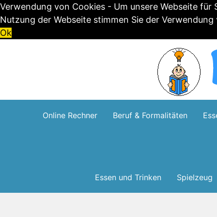
Verwendung von Cookies - Um unsere Webseite für Si
Nutzung der Webseite stimmen Sie der Verwendung vo
Ok
Skip
to
content
Online Rechner
Beruf & Formalitäten
Ess
Essen und Trinken
Spielzeug