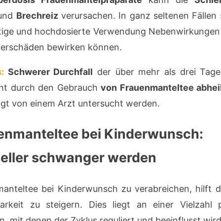
und
Brechreiz
verursachen. In ganz seltenen Fällen s
stige und hochdosierte Verwendung Nebenwirkungen
erschäden bewirken können.
:
Schwerer Durchfall
der über mehr als drei Tage 
ht durch den Gebrauch
von Frauenmanteltee abhei
gt von einem Arzt untersucht werden.
enmanteltee bei Kinderwunsch:
eller schwanger werden
anteltee bei Kinderwunsch zu verabreichen, hilft d
arkeit zu steigern. Dies liegt an einer Vielzahl p
n, mit denen der Zyklus reguliert und beeinflusst wird