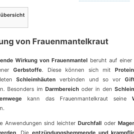
lübersicht
ung von Frauenmantelkraut
lende Wirkung von Frauenmantel
beruht auf einer 
tener
Gerbstoffe
. Diese können sich mit
Protei
deten
Schleimhäuten
verbinden und so vor
Gif
en. Besonders im
Darmbereich
oder in den
Schlei
temwege
kann das Frauenmantelkraut seine
n.
he Anwendungen sind leichter
Durchfall
oder
Mage
erden
. Die
entzündungshemmende und krampfli