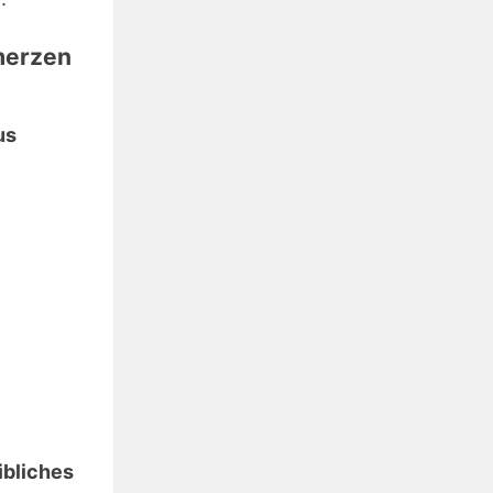
merzen
us
ibliches