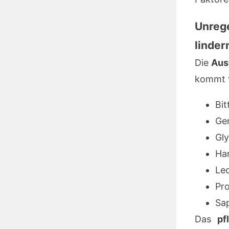
Unreg
linder
Die
Aus
kommt 
Bit
Ge
Gl
Ha
Lec
Pr
Sa
Das
pf