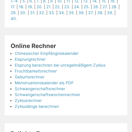
1.-4.
|
5.
|
6.
|
7.
|
8.
|
9.
|
10.
|
11.
|
12.
|
13.
|
14.
|
15.
|
16.
|
17.
|
18.
|
19.
|
20.
|
21.
|
22.
|
23.
|
24.
|
25.
|
26.
|
27.
|
28.
|
29.
|
30.
|
31.
|
32.
|
33.
|
34.
|
35.
|
36.
|
37.
|
38.
|
39.
|
40.
Online Rechner
Chinesischer Empfängniskalender
Eisprungrechner
Eisprung berechnen bei unregelmäßigem Zyklus
Fruchtbarkeitsrechner
Geburtsrechner
Menstruationskalender als PDF
Schwangerschaftsrechner
Schwangerschaftswochenrechner
Zyklusrechner
Zykluslänge berechnen