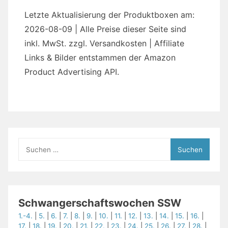
Letzte Aktualisierung der Produktboxen am:
2026-08-09 | Alle Preise dieser Seite sind
inkl. MwSt. zzgl. Versandkosten | Affiliate
Links & Bilder entstammen der Amazon
Product Advertising API.
Suchen
nach:
Schwangerschaftswochen SSW
1.-4.
|
5.
|
6.
|
7.
|
8.
|
9.
|
10.
|
11.
|
12.
|
13.
|
14.
|
15.
|
16.
|
17.
|
18.
|
19.
|
20.
|
21.
|
22.
|
23.
|
24.
|
25.
|
26.
|
27.
|
28.
|