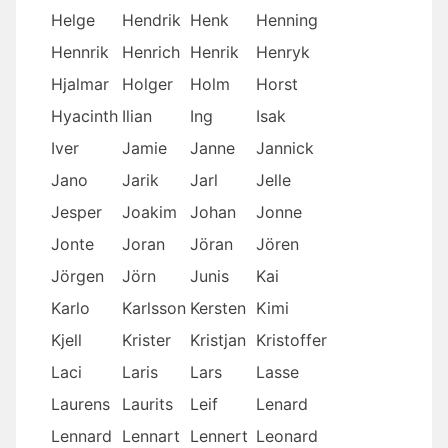
Helge
Hendrik
Henk
Henning
Hennrik
Henrich
Henrik
Henryk
Hjalmar
Holger
Holm
Horst
Hyacinth
Ilian
Ing
Isak
Iver
Jamie
Janne
Jannick
Jano
Jarik
Jarl
Jelle
Jesper
Joakim
Johan
Jonne
Jonte
Joran
Jöran
Jören
Jörgen
Jörn
Junis
Kai
Karlo
Karlsson
Kersten
Kimi
Kjell
Krister
Kristjan
Kristoffer
Laci
Laris
Lars
Lasse
Laurens
Laurits
Leif
Lenard
Lennard
Lennart
Lennert
Leonard