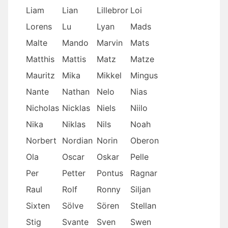
Liam
Lian
Lillebror
Loi
Lorens
Lu
Lyan
Mads
Malte
Mando
Marvin
Mats
Matthis
Mattis
Matz
Matze
Mauritz
Mika
Mikkel
Mingus
Nante
Nathan
Nelo
Nias
Nicholas
Nicklas
Niels
Niilo
Nika
Niklas
Nils
Noah
Norbert
Nordian
Norin
Oberon
Ola
Oscar
Oskar
Pelle
Per
Petter
Pontus
Ragnar
Raul
Rolf
Ronny
Siljan
Sixten
Sölve
Sören
Stellan
Stig
Svante
Sven
Swen