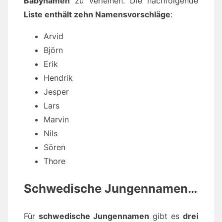
Babynamen
zu verleihen. Die nachfolgende
Liste enthält zehn Namensvorschläge
:
Arvid
Björn
Erik
Hendrik
Jesper
Lars
Marvin
Nils
Sören
Thore
Schwedische Jungennamen…
Für
schwedische Jungennamen
gibt es
drei