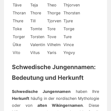
Täve
Teja
Theo
Thjorven
Thoran
Thore
Thorge
Thorsten
Thure
Till
Tjorven
Tjure
Toke
Tomte
Tore
Torge
Torger
Torsten
Tove
Ture
Ülke
Valentin
Vilhelm
Vince
Vito
Vitus
Yaris
Yngvy
Schwedische Jungennamen:
Bedeutung und Herkunft
Schwedische Jungennamen
haben Ihre
Herkunft
häufig in der nordischen Mythologie
oder von
alten Wikingernamen
. Diese