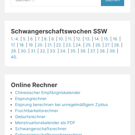
nach:
Schwangerschaftswochen SSW
1.-4.
|
5.
|
6.
|
7.
|
8.
|
9.
|
10.
|
11.
|
12.
|
13.
|
14.
|
15.
|
16.
|
17.
|
18.
|
19.
|
20.
|
21.
|
22.
|
23.
|
24.
|
25.
|
26.
|
27.
|
28.
|
29.
|
30.
|
31.
|
32.
|
33.
|
34.
|
35.
|
36.
|
37.
|
38.
|
39.
|
40.
Online Rechner
Chinesischer Empfängniskalender
Eisprungrechner
Eisprung berechnen bei unregelmäßigem Zyklus
Fruchtbarkeitsrechner
Geburtsrechner
Menstruationskalender als PDF
Schwangerschaftsrechner
Schwangerschaftswochenrechner