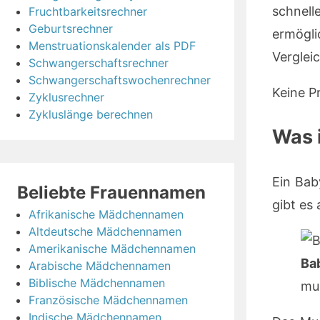
schnell
Fruchtbarkeitsrechner
Geburtsrechner
ermögl
Menstruationskalender als PDF
Vergleic
Schwangerschaftsrechner
Schwangerschaftswochenrechner
Keine P
Zyklusrechner
Zykluslänge berechnen
Was 
Ein Bab
Beliebte Frauennamen
gibt es
Afrikanische Mädchennamen
Altdeutsche Mädchennamen
Amerikanische Mädchennamen
Ba
Arabische Mädchennamen
Biblische Mädchennamen
mus
Französische Mädchennamen
Indische Mädchennamen