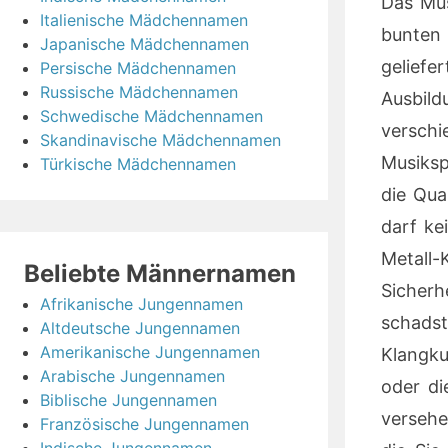
Das Mus
Italienische Mädchennamen
bunten 
Japanische Mädchennamen
geliefe
Persische Mädchennamen
Russische Mädchennamen
Ausbild
Schwedische Mädchennamen
verschi
Skandinavische Mädchennamen
Musiksp
Türkische Mädchennamen
die Qua
darf ke
Metall-
Beliebte Männernamen
Sicher
Afrikanische Jungennamen
schads
Altdeutsche Jungennamen
Amerikanische Jungennamen
Klangku
Arabische Jungennamen
oder di
Biblische Jungennamen
versehe
Französische Jungennamen