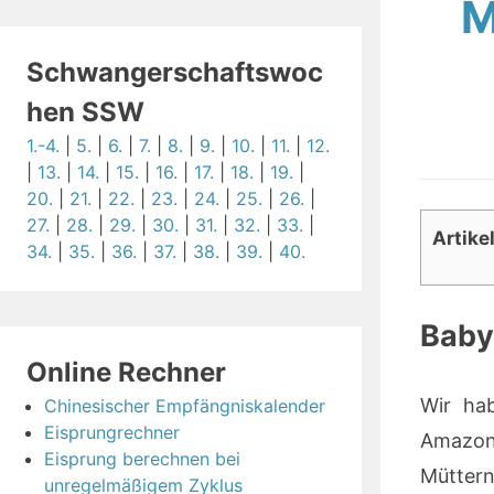
M
Schwangerschaftswoc
hen SSW
1.-4.
|
5.
|
6.
|
7.
|
8.
|
9.
|
10.
|
11.
|
12.
|
13.
|
14.
|
15.
|
16.
|
17.
|
18.
|
19.
|
20.
|
21.
|
22.
|
23.
|
24.
|
25.
|
26.
|
27.
|
28.
|
29.
|
30.
|
31.
|
32.
|
33.
|
Artike
34.
|
35.
|
36.
|
37.
|
38.
|
39.
|
40.
Baby 
Online Rechner
Wir hab
Chinesischer Empfängniskalender
Eisprungrechner
Amazon 
Eisprung berechnen bei
Müttern
unregelmäßigem Zyklus