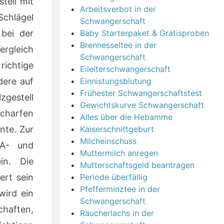
tell mit
Arbeitsverbot in der
Schlägel
Schwangerschaft
 bei der
Baby Starterpaket & Gratisproben
Brennesseltee in der
ergleich
Schwangerschaft
richtige
Eileiterschwangerschaft
dere auf
Einnistungsblutung
Frühester Schwangerschaftstest
zgestell
Gewichtskurve Schwangerschaft
scharfen
Alles über die Hebamme
nte. Zur
Kaiserschnittgeburt
Milcheinschuss
PA- und
Muttermilch anregen
in. Die
Mutterschaftsgeld beantragen
ert sein
Periode überfällig
Pfefferminztee in der
wird ein
Schwangerschaft
chaften,
Räucherlachs in der