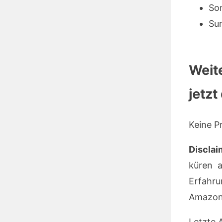
So
Su
Weit
jetzt
Keine P
Disclai
küren a
Erfahru
Amazon 
Letzte 