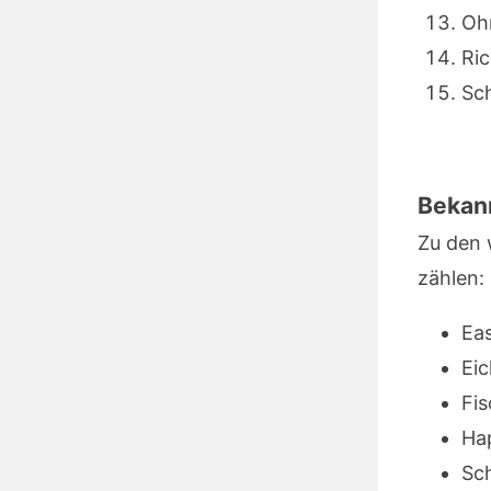
Ohn
Ric
Sch
Bekann
Zu den 
zählen:
Ea
Ei
Fis
Ha
Sc