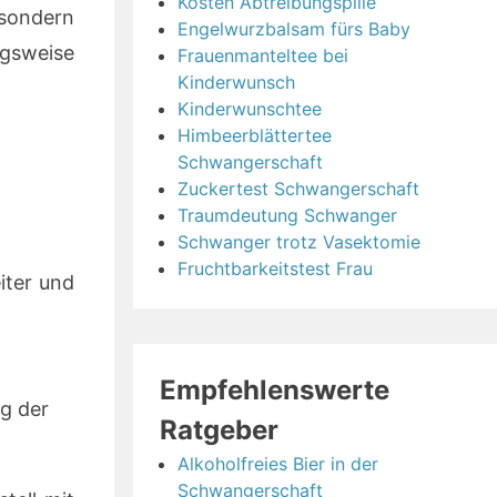
Kosten Abtreibungspille
 sondern
Engelwurzbalsam fürs Baby
gsweise
Frauenmanteltee bei
Kinderwunsch
Kinderwunschtee
Himbeerblättertee
Schwangerschaft
Zuckertest Schwangerschaft
Traumdeutung Schwanger
Schwanger trotz Vasektomie
Fruchtbarkeitstest Frau
iter und
Empfehlenswerte
ng der
Ratgeber
Alkoholfreies Bier in der
Schwangerschaft