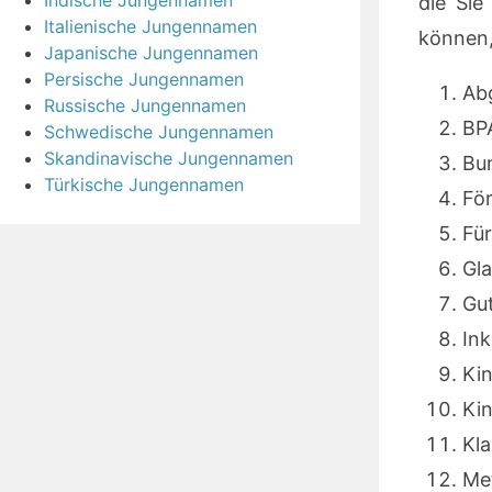
Indische Jungennamen
die Sie
Italienische Jungennamen
können,
Japanische Jungennamen
Persische Jungennamen
Ab
Russische Jungennamen
BPA
Schwedische Jungennamen
Skandinavische Jungennamen
Bu
Türkische Jungennamen
Fö
Für
Gla
Gut
Ink
Ki
Kin
Kl
Met