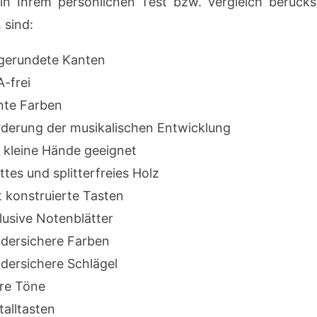
 in Ihrem persönlichen Test bzw. Vergleich berücks
 sind:
gerundete Kanten
-frei
nte Farben
rderung der musikalischen Entwicklung
 kleine Hände geeignet
ttes und splitterfreies Holz
 konstruierte Tasten
lusive Notenblätter
ndersichere Farben
dersichere Schlägel
are Töne
alltasten