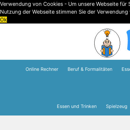
Verwendung von Cookies - Um unsere Webseite für Si
Nutzung der Webseite stimmen Sie der Verwendung vo
Ok
Skip
to
content
Online Rechner
Beruf & Formalitäten
Ess
Essen und Trinken
Spielzeug