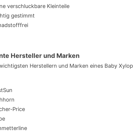
e verschluckbare Kleinteile
htig gestimmt
adstofffrei
te Hersteller und Marken
wichtigsten Herstellern und Marken eines Baby Xylo
stSun
chhorn
cher-Price
pe
hmetterline