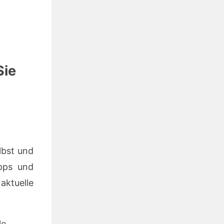
Sie
elbst und
ipps und
aktuelle
le